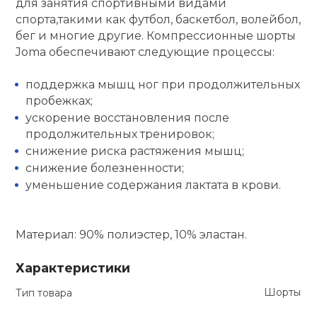
для занятия спортивными видами
спорта,такими как футбол, баскетбол, волейбол,
кий и тренерский
Ролики для п
бег и многие другие. Компрессионные шорты
тарь
Joma обеспечивают следующие процессы:
Упоры для о
ты и защита
поддержка мышц ног при продолжительных
пробежках;
жное оборудование
Утяжелители
ускорение восстановления после
продолжительных тренировок;
снижение риска растяжения мышц;
Эспандеры и 
снижение болезненности;
уменьшение содержания лактата в крови.
Аксессуары д
йоги
Материал: 90% полиэстер, 10% эластан.
Медболы
Характеристики
Шорты
Тип товара
Пояса тяжело