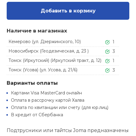
Туристическая
ственная гимнастика
Стельки
Фингерборд, B
Барбекю
Добавить в корзину
Скамьи
Обувь для ед
Футбэг
Ремни
Бутылки для 
суары
Шнурки
Флокированны
Наличие в магазинах
Стойки под ш
Тренировочно
подушки
Шорты
Весы
ние
рамы
Кемерово (ул. Дзержинского, 10)
1
Новосибирск (Геодезическая, д. 23 )
3
Шлемы боксе
Фонари
Штаны, Брюки
Гантели
й спорт
Машины Смит
Томск (Иркутский) (Иркутский тракт, д. 12)
1
Томск (Усова) (ул. Усова, д. 21/6)
3
ивные игры
Спарринговые
Холодильник
Гимнастическ
Гири
Кроссоверы
Варианты оплаты
ивные комплексы и
Футы
Одежда для 
Грифы и штан
кие стенки
Картами Visa MasterCard онлайн
Подставки
Оплата в рассрочку картой Халва
Оплата по квитанции или счету (для юр.лиц)
ы, сувениры
Блины
В кредит от Сбербанка
дование для
Лямки, петли,
сооружений
Подтрусники или тайтсы Joma предназначены