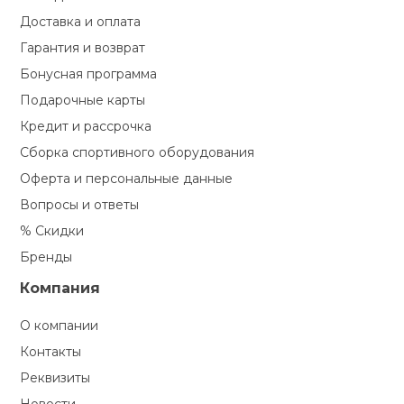
Туристическая
ственная гимнастика
Доставка и оплата
Стельки
Фингерборд, B
Барбекю
Скамьи
Обувь для ед
Футбэг
Ремни
Бутылки для 
Гарантия и возврат
суары
Бонусная программа
Шнурки
Флокированны
Подарочные карты
Стойки под ш
Тренировочно
подушки
Шорты
Весы
ние
рамы
Кредит и рассрочка
Сборка спортивного оборудования
Шлемы боксе
Фонари
Штаны, Брюки
Гантели
й спорт
Машины Смит
Оферта и персональные данные
Вопросы и ответы
ивные игры
Спарринговые
Холодильник
Гимнастическ
Гири
% Скидки
Кроссоверы
Бренды
ивные комплексы и
Футы
Одежда для 
Грифы и штан
кие стенки
Компания
Подставки
ы, сувениры
О компании
Блины
Контакты
дование для
Реквизиты
Лямки, петли,
сооружений