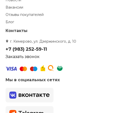
Новости
Вакансии
кий и тренерский
Ролики для п
тарь
Отзывы покупателей
Блог
Упоры для о
ты и защита
Контакты
жное оборудование
Утяжелители
г. Кемерово, ул. Дзержинского, д. 10
+7 (983) 252-59-11
Эспандеры и 
Заказать звонок
Аксессуары д
йоги
Мы в социальных сетях
Медболы
Пояса тяжело