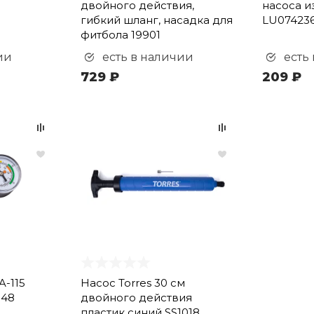
двойного действия,
насоса и
гибкий шланг, насадка для
LU07423
фитбола 19901
ии
есть в наличии
есть
729 ₽
209 ₽
A-115
Насос Torres 30 см
948
двойного действия
пластик синий SS1018