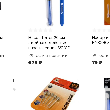
ля
Насос Torres 20 см
Набор иг
двойного действия
E40008 5
пластик синий SS1017
ии
есть в наличии
есть
679 ₽
79 ₽