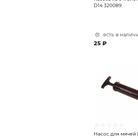
D14 320089
есть в налич
25 ₽
Насос для мячей