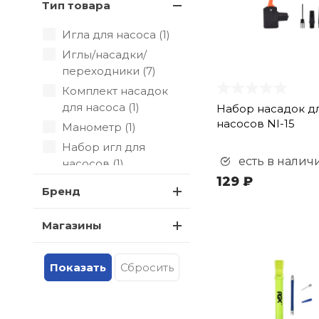
Тип товара
Игла для насоса (
1
)
Иглы/насадки/
переходники (
7
)
Комплект насадок
для насоса (
1
)
Набор насадок д
насосов NI-15
Манометр (
1
)
Набор игл для
есть в налич
насосов (
1
)
129 ₽
Набор насадок для
Бренд
насосов (
1
)
Насос (
3
)
Магазины
Насосы (
6
)