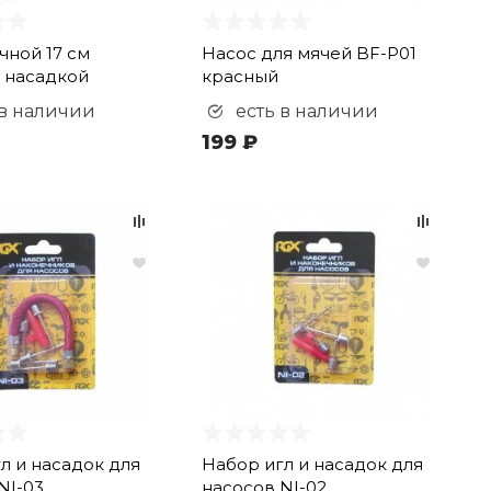
чной 17 см
Насос для мячей BF-P01
 насадкой
красный
 в наличии
есть в наличии
199 ₽
л и насадок для
Набор игл и насадок для
NI-03
насосов NI-02