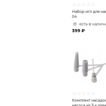
Набор игл для на
04
есть в налич
399 ₽
Комплект насадо
насоса из 3-х эл