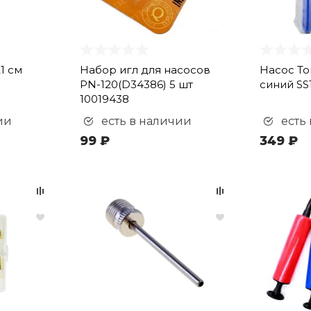
1 см
Набор игл для насосов
Насос To
PN-120(D34386) 5 шт
синий SS
10019438
ии
есть в наличии
есть
99 ₽
349 ₽