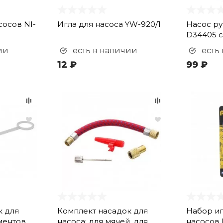
сосов NI-
Игла для насоса YW-920/1
Насос ру
D34405 с
ии
есть в наличии
есть
12 ₽
99 ₽
к для
Комплект насадок для
Набор иг
ементов
насоса: для мячей, для
насосов 