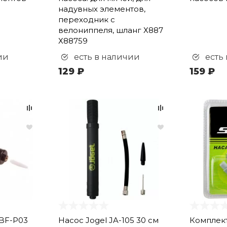
надувных элементов,
переходник с
велониппеля, шланг Х887
Х88759
ии
есть в наличии
есть
129 ₽
159 ₽
 BF-P03
Насос Jogel JA-105 30 см
Комплект