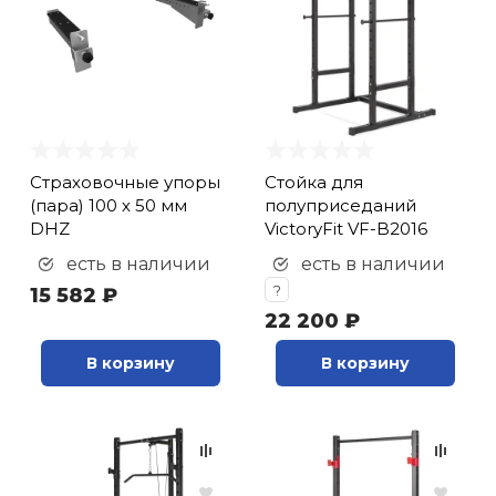
кий и тренерский
Ролики для п
тарь
Упоры для о
ты и защита
жное оборудование
Утяжелители
Страховочные упоры
Стойка для
(пара) 100 х 50 мм
полуприседаний
DHZ
VictoryFit VF-B2016
Эспандеры и 
есть в наличии
есть в наличии
?
15 582 ₽
Аксессуары д
22 200 ₽
йоги
В корзину
В корзину
Медболы
Пояса тяжело