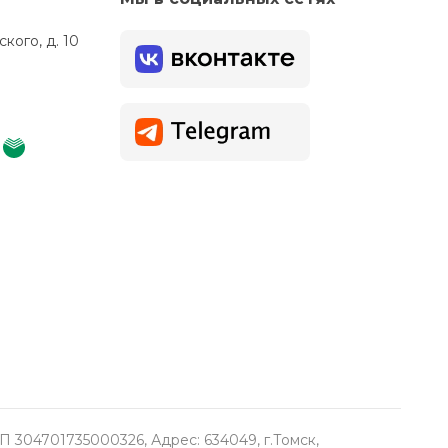
кого, д. 10
304701735000326, Адрес: 634049, г.Томск,