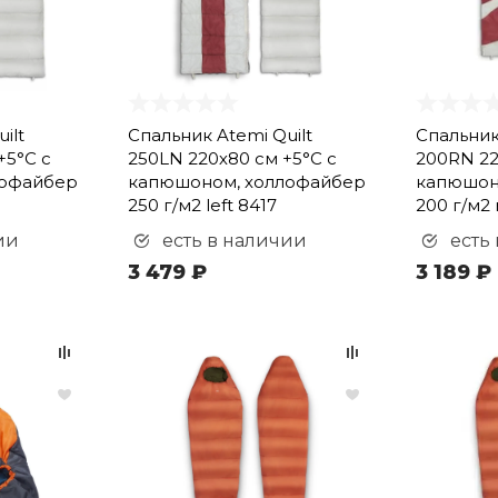
ilt
Спальник Atemi Quilt
Спальник
+5°С с
250LN 220х80 см +5°С с
200RN 22
лофайбер
капюшоном, холлофайбер
капюшон
8
250 г/м2 left 8417
200 г/м2 
ии
есть в наличии
есть
3 479 ₽
3 189 ₽