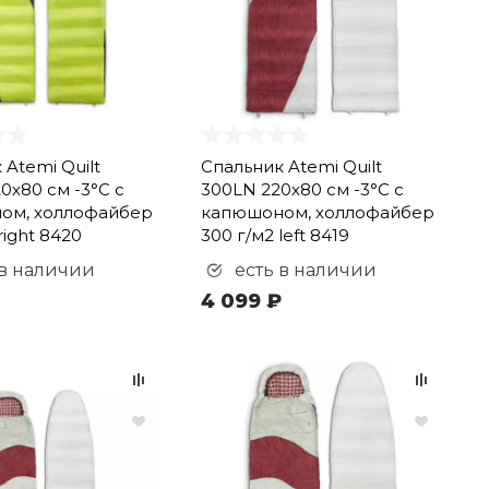
 Atemi Quilt
Спальник Atemi Quilt
0х80 см -3°С с
300LN 220х80 см -3°С с
ом, холлофайбер
капюшоном, холлофайбер
right 8420
300 г/м2 left 8419
 в наличии
есть в наличии
4 099 ₽