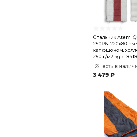
Спальник Atemi Qu
250RN 220х80 см 
капюшоном, хол
250 г/м2 right 841
есть в налич
3 479 ₽