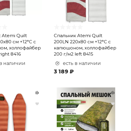
 Atemi Quilt
Спальник Atemi Quilt
0х80 см +12°С с
200LN 220х80 см +12°С с
ом, холлофайбер
капюшоном, холлофайбер
right 8416
200 г/м2 left 8415
 в наличии
есть в наличии
3 189 ₽