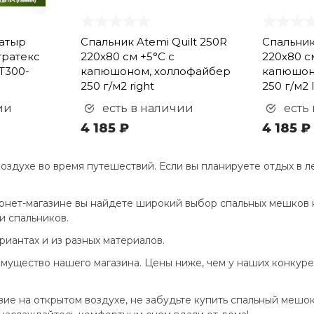
Батыр
Спальник Atemi Quilt 250R
Спальник
тратекс
220х80 см +5°С с
220х80 с
T300-
капюшоном, холлофайбер
капюшон
250 г/м2 right
250 г/м2 l
ии
есть в наличии
есть
4 185 ₽
4 185 ₽
оздухе во время путешествий. Если вы планируете отдых в л
ернет-магазине вы найдете широкий выбор спальных мешков 
и спальников.
иантах и из разных материалов.
ущество нашего магазина. Цены ниже, чем у наших конкурен
ие на открытом воздухе, не забудьте купить спальный мешок