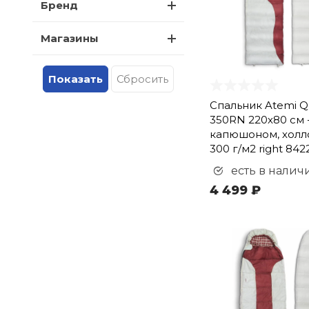
Бренд
Магазины
Спальник Atemi Qu
350RN 220х80 см 
капюшоном, хол
300 г/м2 right 842
есть в налич
4 499 ₽