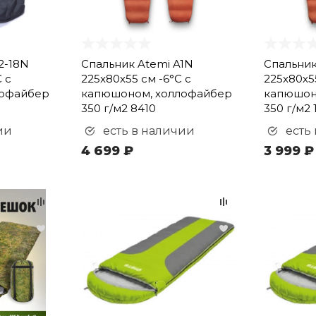
2-18N
Спальник Atemi A1N
Спальник
 с
225x80х55 см -6°С с
225x80х55
лофайбер
капюшоном, холлофайбер
капюшон
350 г/м2 8410
350 г/м2 
ии
есть в наличии
есть
4 699 ₽
3 999 ₽