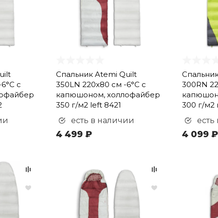
ilt
Спальник Atemi Quilt
Спальник
-6°С с
350LN 220х80 см -6°С с
300RN 22
лофайбер
капюшоном, холлофайбер
капюшон
2
350 г/м2 left 8421
300 г/м2 
ии
есть в наличии
есть
4 499 ₽
4 099 ₽