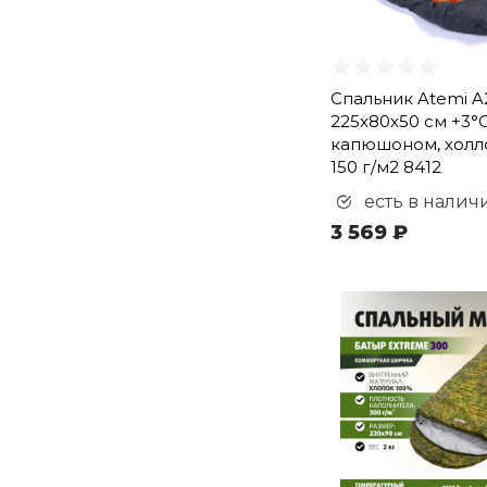
Спальник Atemi A
225x80х50 см +3°С
капюшоном, хол
150 г/м2 8412
есть в налич
3 569 ₽