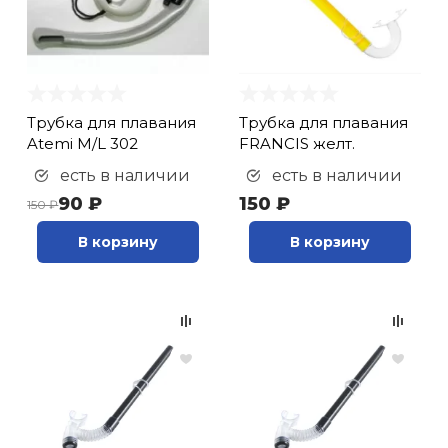
кий и тренерский
Ролики для п
тарь
Упоры для о
ты и защита
Трубка для плавания
Трубка для плавания
Atemi M/L 302
FRANCIS желт.
жное оборудование
Утяжелители
есть в наличии
есть в наличии
90 ₽
150 ₽
150 ₽
Эспандеры и 
В корзину
В корзину
Аксессуары д
йоги
Медболы
Пояса тяжело