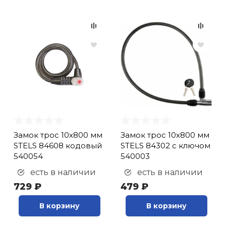
(
24
)
Колпачок на ниппель
(
9
)
Кольца проставочные
(
6
)
Кольцо
регулировочное (
2
)
Комплект фонарей
(
16
)
Крепеж для
Замок трос 10х800 мм
Замок трос 10х800 мм
велокорзины (
4
)
STELS 84608 кодовый
STELS 84302 с ключом
Крепление для крыла
540054
540003
(
1
)
есть в наличии
есть в наличии
Крепление для
729 ₽
479 ₽
телефона (
4
)
Крепления (
1
)
В корзину
В корзину
Кресло детское (
2
)