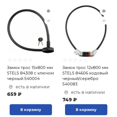
Картридж тормозных
колодок (
1
)
Кассета (
11
)
Клинья для шатунов (
1
)
Клипсы/накладки (
4
)
Ключ (
5
)
Ключ для спиц (
4
)
Ключ
комбинированный (
1
)
Ключ ниппельный (
1
)
Замок трос 15х800 мм
Замок трос 12х800 мм
STELS 84308 с ключом
STELS 84606 кодовый
Ключи/съемники (
37
)
черный 540004
черный/серебро
Колеса
540083
есть в наличии
дополнительные (
2
)
есть в наличии
659 ₽
Колесо (
4
)
749 ₽
Колесо заднее (
3
)
Колесо переднее (
7
)
В корзину
В корзину
Колодки тормозные