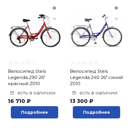
Машинка для чистки
цепи (
1
)
Монтажки (лопатки)
для покрышек (
6
)
Монтажки для
покрышек (
1
)
Набор
велоинструментов (
1
)
Набор для
Велосипед Stels
Велосипед Stels
бескамерной
Legenda 290 26"
Legenda 240 26" синий
установки покрышек
красный Z010
Z010
(
1
)
есть в наличии
есть в наличии
Набор инструментов
16 710 ₽
13 300 ₽
(
6
)
Набор ключей
Подробнее
Подробнее
складной (
3
)
Набор
шестигранников (
37
)