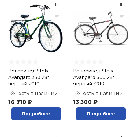
Набор щеток (
1
)
Наборы (
2
)
Наконечник (
1
)
Наконечник оболочки
троса переключения
(
4
)
Наконечник оболочки
троса тормоза (
3
)
Велосипед Stels
Велосипед Stels
Наконечник троса
Avangard 350 28"
Avangard 300 28"
переключения (
2
)
черный Z010
черный Z010
Наконечник троса
есть в наличии
есть в наличии
тормоза (
3
)
16 710 ₽
13 300 ₽
Наконечник троса
тормоза и
Подробнее
Подробнее
переключени (
1
)
Направляющая
тормозного троса (
1
)