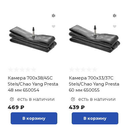
(
5
)
Зеркала заднего вида
(
2
)
Зеркала заднего вида
вида (
1
)
Зеркало (
1
)
Зеркало в руль (
2
)
Зеркало на руль (
2
)
Измеритель износа
цепи (
1
)
Камера 700x38/45C
Камера 700x33/37C
Инструмент (
1
)
Stels/Chao Yang Presta
Stels/Chao Yang Presta
Калипер дискового
48 мм 650054
60 мм 650055
тормоза
есть в наличии
есть в наличии
механический (
3
)
469 ₽
439 ₽
Камера (
32
)
Каретка (
13
)
В корзину
В корзину
Картридж каретки (
2
)