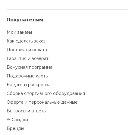
Ручки тормозные (
5
)
Световозвращатель
Покупателям
(
5
)
Седло (
33
)
Мои заказы
Система шатунов (
12
)
Как сделать заказ
Смазка (
21
)
Доставка и оплата
Спицезащитный диск
Гарантия и возврат
(
1
)
Бонусная программа
Стойка (
1
)
Подарочные карты
Стойка
Кредит и рассрочка
демонстрационная (
1
)
Сборка спортивного оборудования
Стойка для занятий на
Оферта и персональные данные
велосипеде (
2
)
Вопросы и ответы
Стойка для хранения
(
4
)
% Скидки
Стойка ремонтная (
2
)
Бренды