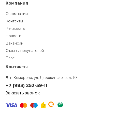
Съемник (
1
)
Компания
Съемник каретки (
3
)
О компании
Съемник фривилов (
1
)
Контакты
Съемник шатунов (
1
)
Реквизиты
Тормоз (
5
)
Новости
Тормоз V-brake
(ободной) (
11
)
Вакансии
Тормоз дисковый (
4
)
Отзывы покупателей
Тормоз дисковый
Блог
гидравлический (
2
)
Контакты
Тормозные колодки
(
3
)
г. Кемерово, ул. Дзержинского, д. 10
Тормозные колодки
+7 (983) 252-59-11
для дисковых
Заказать звонок
тормозов (
2
)
Тормозные фитинги
(
8
)