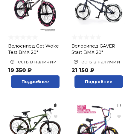
Переходники (
1
)
Подножка (
1
)
Подножка
велосипедная (
9
)
Подседельный палец
Велосипед Get Woke
Велосипед GAVER
(
3
)
Test BMX 20"
Start BMX 20"
Подседельный палец
есть в наличии
есть в наличии
(штырь) (
5
)
19 350 ₽
21 150 ₽
Подшипник (
3
)
Подшипник
Подробнее
Подробнее
закрытого типа (
1
)
Подшипник
открытого типа (
10
)
Покрышка (
11
)
Пыльники (
3
)
Разное (
3
)