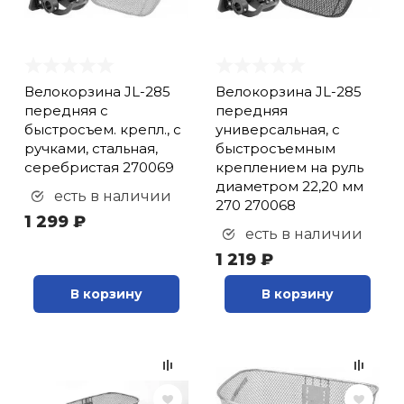
кий и тренерский
Ролики для п
тарь
Упоры для о
Велокорзина JL-285
Велокорзина JL-285
ты и защита
передняя с
передняя
быстросъем. крепл., с
универсальная, с
жное оборудование
Утяжелители
ручками, стальная,
быстросъемным
серебристая 270069
креплением на руль
диаметром 22,20 мм
есть в наличии
Эспандеры и 
270 270068
1 299 ₽
есть в наличии
1 219 ₽
Аксессуары д
йоги
В корзину
В корзину
Медболы
Пояса тяжело