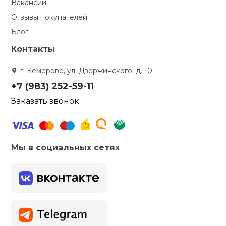
Вакансии
Отзывы покупателей
кий и тренерский
Ролики для п
тарь
Блог
Контакты
Упоры для о
ты и защита
г. Кемерово, ул. Дзержинского, д. 10
жное оборудование
Утяжелители
+7 (983) 252-59-11
Заказать звонок
Эспандеры и 
Аксессуары д
Мы в социальных сетях
йоги
Медболы
Пояса тяжело