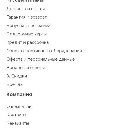
Как сделать заказ
Доставка и оплата
кий и тренерский
Ролики для п
тарь
Гарантия и возврат
Бонусная программа
Упоры для о
ты и защита
Подарочные карты
Кредит и рассрочка
жное оборудование
Утяжелители
Сборка спортивного оборудования
Оферта и персональные данные
Эспандеры и 
Вопросы и ответы
% Скидки
Аксессуары д
Бренды
йоги
Компания
О компании
Медболы
Контакты
Реквизиты
Пояса тяжело