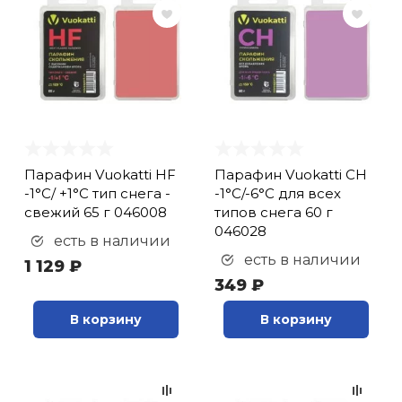
Парафин Vuokatti HF
Парафин Vuokatti CH
-1°С/ +1°С тип снега -
-1°С/-6°С для всех
свежий 65 г 046008
типов снега 60 г
046028
есть в наличии
есть в наличии
1 129 ₽
349 ₽
В корзину
В корзину