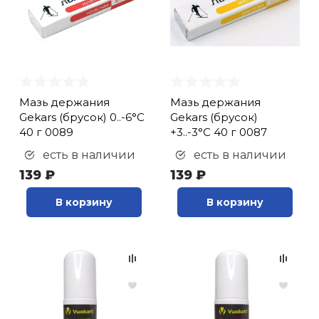
кий и тренерский
Ролики для п
тарь
Упоры для о
ты и защита
Мазь держания
Мазь держания
жное оборудование
Утяжелители
Gekars (брусок) 0..-6°С
Gekars (брусок)
40 г 0089
+3..-3°С 40 г 0087
есть в наличии
есть в наличии
Эспандеры и 
139 ₽
139 ₽
В корзину
В корзину
Аксессуары д
йоги
Медболы
Пояса тяжело