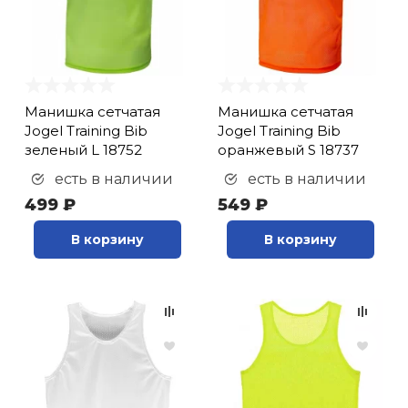
кий и тренерский
Ролики для п
тарь
Упоры для о
ты и защита
Манишка сетчатая
Манишка сетчатая
Jogel Training Bib
Jogel Training Bib
жное оборудование
Утяжелители
зеленый L 18752
оранжевый S 18737
есть в наличии
есть в наличии
499 ₽
549 ₽
Эспандеры и 
В корзину
В корзину
Аксессуары д
йоги
Медболы
Пояса тяжело