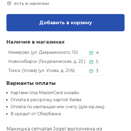
Туристическая
есть в наличии
ственная гимнастика
Стельки
Фингерборд, B
Барбекю
Скамьи
Обувь для ед
Футбэг
Ремни
Бутылки для 
суары
Добавить в корзину
Шнурки
Флокированны
Стойки под ш
Тренировочно
подушки
Шорты
Весы
ние
рамы
Наличие в магазинах
Шлемы боксе
Фонари
Штаны, Брюки
Гантели
Кемерово (ул. Дзержинского, 10)
4
й спорт
Машины Смит
Новосибирск (Геодезическая, д. 23 )
5
ивные игры
Спарринговые
Холодильник
Гимнастическ
Гири
Томск (Усова) (ул. Усова, д. 21/6)
3
Кроссоверы
Варианты оплаты
ивные комплексы и
Футы
Одежда для 
Грифы и штан
кие стенки
Картами Visa MasterCard онлайн
Подставки
Оплата в рассрочку картой Халва
ы, сувениры
Блины
Оплата по квитанции или счету (для юр.лиц)
В кредит от Сбербанка
дование для
Лямки, петли,
сооружений
Манишка сетчатая Jogel выполнена из