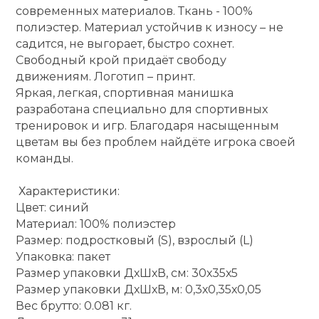
современных материалов. Ткань - 100%
кий и тренерский
Ролики для п
полиэстер. Материал устойчив к износу – не
тарь
садится, не выгорает, быстро сохнет.
Свободный крой придаёт свободу
Упоры для о
ты и защита
движениям. Логотип – принт.
Яркая, легкая, спортивная манишка
разработана специально для спортивных
жное оборудование
Утяжелители
тренировок и игр. Благодаря насыщенным
цветам вы без проблем найдёте игрока своей
команды.
Эспандеры и 
Характеристики:
Аксессуары д
Цвет: синий
йоги
Материал: 100% полиэстер
Размер: подростковый (S), взрослый (L)
Упаковка: пакет
Медболы
Размер упаковки ДхШхВ, см: 30х35х5
Размер упаковки ДхШхВ, м: 0,3х0,35х0,05
Вес брутто: 0.081 кг.
Пояса тяжело