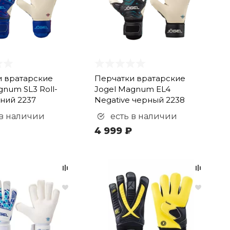
и вратарские
Перчатки вратарские
gnum SL3 Roll-
Jogel Magnum EL4
иний 2237
Negative черный 2238
 в наличии
есть в наличии
4 999 ₽