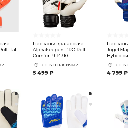
ские
Перчатки вратарские
Перчатк
oll Flat
AlphaKeepers PRO Roll
Jogel Ma
Comfort 9 143101
Hybrid с
ии
есть в наличии
есть
5 499 ₽
4 799 ₽