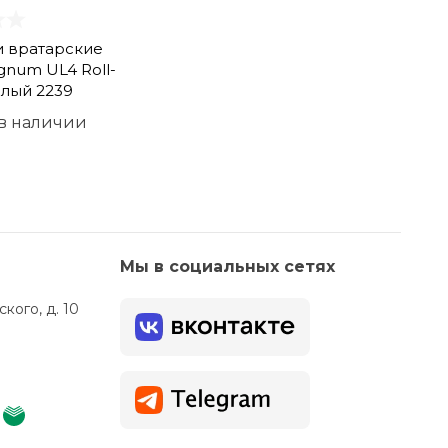
и вратарские
gnum UL4 Roll-
елый 2239
 в наличии
Мы в социальных сетях
кого, д. 10