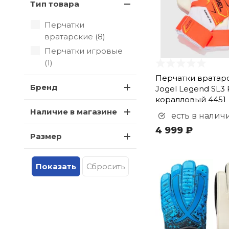
Тип товара
Перчатки
вратарские (
8
)
Перчатки игровые
(
1
)
Перчатки вратар
Бренд
Jogel Legend SL3 R
коралловый 4451
Наличие в магазине
есть в налич
4 999 ₽
Размер