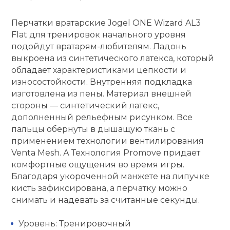
кий и тренерский
Ролики для п
Перчатки вратарские Jogel ONE Wizard AL3
тарь
Flat для тренировок начального уровня
подойдут вратарям-любителям. Ладонь
Упоры для о
ты и защита
выкроена из синтетического латекса, который
обладает характеристиками цепкости и
жное оборудование
износостойкости. Внутренняя подкладка
Утяжелители
изготовлена из пены. Материал внешней
стороны — синтетический латекс,
Эспандеры и 
дополненный рельефным рисунком. Все
пальцы обернуты в дышащую ткань с
применением технологии вентилирования
Аксессуары д
Venta Mesh. А Технология Promove придает
йоги
комфортные ощущения во время игры.
Благодаря укороченной манжете на липучке
кисть зафиксирована, а перчатку можно
Медболы
снимать и надевать за считанные секунды.
Пояса тяжело
Уровень: Тренировочный