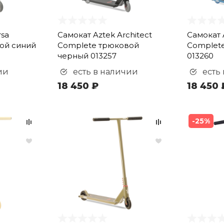
rsa
Самокат Aztek Architect
Самокат A
ой синий
Complete трюковой
Complet
черный 013257
013260
ии
есть в наличии
есть
18 450 ₽
18 450 
-25%