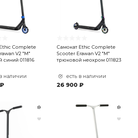
Ethic Complete
Самокат Ethic Complete
rawan V2 "M"
Scooter Erawan V2 "M"
 синий 011816
трюковой неохром 011823
 в наличии
есть в наличии
 ₽
26 900 ₽