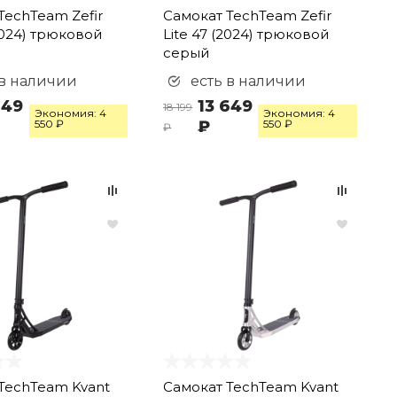
TechTeam Zefir
Самокат TechTeam Zefir
2024) трюковой
Lite 47 (2024) трюковой
серый
 в наличии
есть в наличии
649
13 649
18 199
Экономия: 4
Экономия: 4
550 ₽
₽
550 ₽
₽
TechTeam Kvant
Самокат TechTeam Kvant