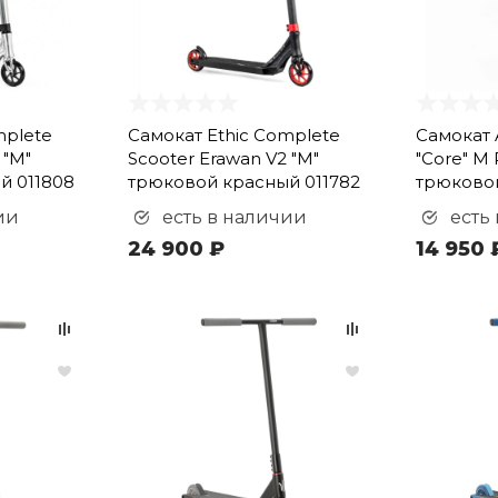
mplete
Самокат Ethic Complete
Самокат 
 "M"
Scooter Erawan V2 "M"
"Core" M
й 011808
трюковой красный 011782
трюковой
ии
есть в наличии
есть
24 900 ₽
14 950 