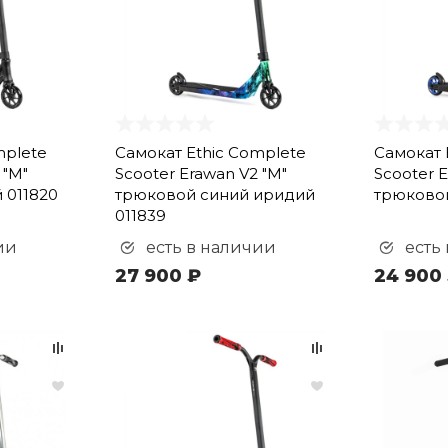
mplete
Самокат Ethic Complete
Самокат 
 "M"
Scooter Erawan V2 "M"
Scooter E
 011820
трюковой синий иридий
трюковой
011839
ии
есть в наличии
есть
27 900 ₽
24 900