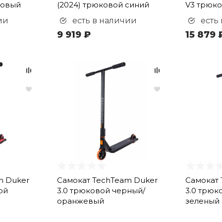
товый
(2024) трюковой синий
V3 трюк
ии
есть в наличии
есть
9 919 ₽
15 879 
m Duker
Самокат TechTeam Duker
Самокат 
ой
3.0 трюковой черный/
3.0 трюк
оранжевый
зеленый