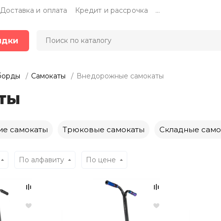
Доставка и оплата
Кредит и рассрочка
...
идки
борды
Самокаты
Внедорожные самокаты
ты
ие самокаты
Трюковые самокаты
Складные само
По алфавиту
По цене