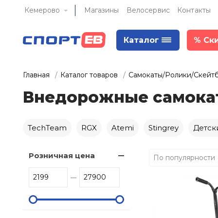
Кемерово
Магазины
Велосервис
Контакты
Каталог
%
Ск
Главная
Каталог товаров
Самокаты/Ролики/Скейт
Внедорожные самока
TechTeam
RGX
Atemi
Stingrey
Детск
Розничная цена
По популярности