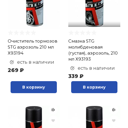
кий и тренерский
Ролики для п
тарь
Упоры для о
ты и защита
Очиститель тормозов
Смазка STG
жное оборудование
Утяжелители
STG аэрозоль 210 мл
молибденовая
Х93194
(густая), аэрозоль, 210
мл Х93193
есть в наличии
Эспандеры и 
есть в наличии
269 ₽
339 ₽
Аксессуары д
В корзину
В корзину
йоги
Медболы
Пояса тяжело