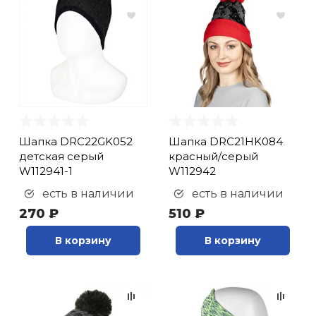
Шапка DRC22GK052
Шапка DRC21HK084
детская серый
красный/серый
W112941-1
W112942
есть в наличии
есть в наличии
270 ₽
510 ₽
В корзину
В корзину