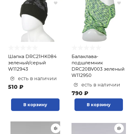
Шапка DRC21HK084
Балаклава-
зеленый/серый
подшлемник
W112943
DRC20BV003 зеленый
W112950
есть в наличии
есть в наличии
510 ₽
790 ₽
В корзину
В корзину