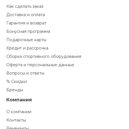
Как сделать заказ
кий и тренерский
Ролики для п
тарь
Доставка и оплата
Гарантия и возврат
Упоры для о
ты и защита
Бонусная программа
Подарочные карты
жное оборудование
Утяжелители
Кредит и рассрочка
Сборка спортивного оборудования
Эспандеры и 
Оферта и персональные данные
Вопросы и ответы
% Скидки
Аксессуары д
йоги
Бренды
Компания
Медболы
О компании
Контакты
Пояса тяжело
Реквизиты