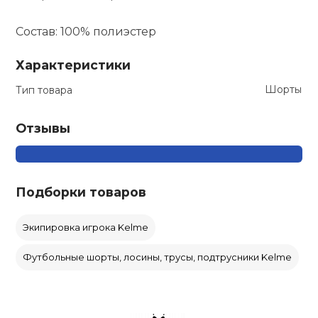
кий и тренерский
Ролики для п
Состав: 100% полиэстер
тарь
Характеристики
Упоры для о
ты и защита
Шорты
Тип товара
жное оборудование
Утяжелители
Отзывы
Эспандеры и 
Подборки товаров
Аксессуары д
йоги
Экипировка игрока Kelme
Футбольные шорты, лосины, трусы, подтрусники Kelme
Медболы
Пояса тяжело