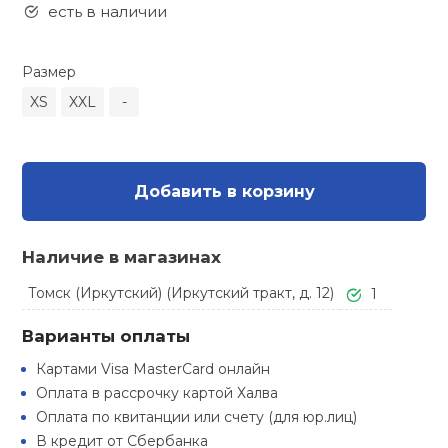
Туристическая
есть в наличии
ственная гимнастика
Стельки
Фингерборд, B
Барбекю
Скамьи
Обувь для ед
Футбэг
Ремни
Бутылки для 
Размер
суары
Шнурки
Флокированны
XS
XXL
-
Стойки под ш
Тренировочно
подушки
Шорты
Весы
ние
рамы
Шлемы боксе
Фонари
Штаны, Брюки
Гантели
й спорт
Добавить в корзину
Машины Смит
ивные игры
Спарринговые
Холодильник
Гимнастическ
Гири
Наличие в магазинах
Кроссоверы
ивные комплексы и
Томск (Иркутский) (Иркутский тракт, д. 12)
1
Футы
Одежда для 
Грифы и штан
кие стенки
Подставки
Варианты оплаты
ы, сувениры
Блины
Картами Visa MasterCard онлайн
Оплата в рассрочку картой Халва
дование для
Оплата по квитанции или счету (для юр.лиц)
Лямки, петли,
сооружений
В кредит от Сбербанка