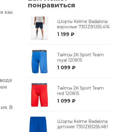
понравиться
я как
Шорты Kelme Badalona
взрослые 7351ZB1255.416
1 199 ₽
Тайтсы 2K Sport Team
royal 120815
1 099 ₽
ыводя
ием
Тайтсы 2K Sport Team
red 120815
й
1 099 ₽
ия. В
Шорты Kelme Badalona
детские 7351ZB3255.481