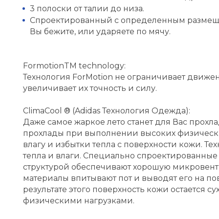
3 полоски от талии до низа.
Спроектированный с определенным размеще
Вы бежите, или ударяете по мячу.
FormotionTM technology:
Технология ForMotion не ограничивает движени
увеличивает их точность и силу.
ClimaCool ® (Adidas Технология Одежда):
Даже самое жаркое лето станет для Вас прох
прохлады при выполнении высоких физически
влагу и избытки тепла с поверхности кожи. Те
тепла и влаги. Специально спроектированны
структурой обеспечивают хорошую микровенти
материалы впитывают пот и выводят его на по
результате этого поверхность кожи остается с
физическими нагрузками.