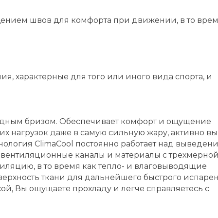
нием швов для комфорта при движении, в то врем
я, характерные для того или иного вида спорта, и
ладным бризом. Обеспечивает комфорт и ощущение
х нагрузок даже в самую сильную жару, активно в
хнология ClimaCool постоянно работает над выведен
е вентиляционные каналы и материалы с трехмерно
ляцию, в то время как тепло- и влаговыводящие
верхность ткани для дальнейшего быстрого испарен
ухой, Вы ощущаете прохладу и легче справляетесь с