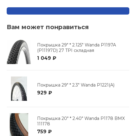
кий и тренерский
Ролики для п
тарь
Вам может понравиться
Упоры для о
ты и защита
Покрышка 29" * 2.125" Wanda P1197A
жное оборудование
Утяжелители
(P11197D) 27 TPI складная
1 049 ₽
Эспандеры и 
Покрышка 29" * 2.3" Wanda P1221(A)
Аксессуары д
929 ₽
йоги
Медболы
Покрышка 20" * 2.40" Wanda P1178 BMX
111178
Пояса тяжело
759 ₽