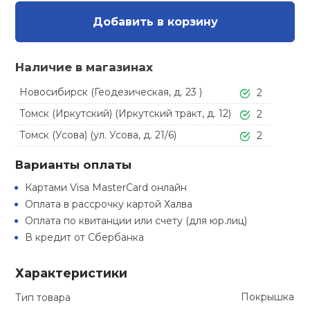
Туристическая
ственная гимнастика
Стельки
Фингерборд, B
Барбекю
Добавить в корзину
Скамьи
Обувь для ед
Футбэг
Ремни
Бутылки для 
суары
Шнурки
Флокированны
Наличие в магазинах
Стойки под ш
Тренировочно
подушки
Шорты
Весы
ние
Новосибирск (Геодезическая, д. 23 )
рамы
2
Томск (Иркутский) (Иркутский тракт, д. 12)
2
Шлемы боксе
Фонари
Штаны, Брюки
Гантели
й спорт
Томск (Усова) (ул. Усова, д. 21/6)
Машины Смит
2
ивные игры
Спарринговые
Варианты оплаты
Холодильник
Гимнастическ
Гири
Кроссоверы
Картами Visa MasterCard онлайн
ивные комплексы и
Оплата в рассрочку картой Халва
Футы
Одежда для 
Грифы и штан
кие стенки
Оплата по квитанции или счету (для юр.лиц)
Подставки
В кредит от Сбербанка
ы, сувениры
Блины
Характеристики
дование для
Лямки, петли,
сооружений
Покрышка
Тип товара