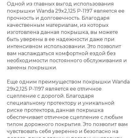
Одной из главных выгод использования
кий и тренерский
покрышки Wanda 29x2,125 P-1197 является ее
Ролики для п
тарь
прочность и долговечность. Благодаря
качественным материалам, из которых
Упоры для о
изготовлена данная покрышка, вы можете
ты и защита
быть уверены в ее надежности даже при
интенсивном использовании. Это позволит
жное оборудование
Утяжелители
вам наслаждаться комфортной ездой без
необходимости постоянного обслуживания и
замены покрышки.
Эспандеры и 
Еще одним преимуществом покрышки Wanda
Аксессуары д
29x2,125 P-1197 является ее отличное
йоги
сцепление с дорогой. Благодаря
специальному протектору и уникальной
риске протектора, данная покрышка
Медболы
обеспечивает отличное сцепление с любым
типом дорожного покрытия. Это позволит вам
чувствовать себя уверенно и безопасно на
Пояса тяжело