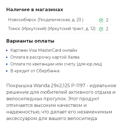
Туристическая
ственная гимнастика
Стельки
Фингерборд, B
Барбекю
Наличие в магазинах
Скамьи
Обувь для ед
Футбэг
Ремни
Бутылки для 
Новосибирск (Геодезическая, д. 23 )
2
суары
Шнурки
Флокированны
Томск (Иркутский) (Иркутский тракт, д. 12)
2
Стойки под ш
Тренировочно
подушки
Шорты
Весы
ние
рамы
Варианты оплаты
Шлемы боксе
Фонари
Штаны, Брюки
Гантели
Картами Visa MasterCard онлайн
й спорт
Машины Смит
Оплата в рассрочку картой Халва
Оплата по квитанции или счету (для юр.лиц)
ивные игры
Спарринговые
Холодильник
Гимнастическ
Гири
В кредит от Сбербанка
Кроссоверы
ивные комплексы и
Футы
Покрышка Wanda 29x2,125 P-1197 - идеальное
Одежда для 
Грифы и штан
кие стенки
Подставки
решение для любителей активного отдыха и
велосипедных прогулок. Этот продукт
ы, сувениры
Блины
отличается высоким качеством и
надежностью, что делает его незаменимым
дование для
аксессуаром для вашего велосипеда.
Лямки, петли,
сооружений