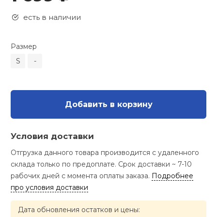
Туристическая
ственная гимнастика
Стельки
Фингерборд, B
Барбекю
есть в наличии
Скамьи
Обувь для ед
Футбэг
Ремни
Бутылки для 
суары
Шнурки
Флокированны
Размер
Стойки под ш
Тренировочно
подушки
Шорты
Весы
S
-
ние
рамы
Шлемы боксе
Фонари
Штаны, Брюки
Гантели
й спорт
Машины Смит
Добавить в корзину
ивные игры
Спарринговые
Холодильник
Гимнастическ
Гири
Кроссоверы
Условия доставки
ивные комплексы и
Футы
Одежда для 
Грифы и штан
кие стенки
Отгрузка данного товара производится с удаленного
Подставки
склада только по предоплате. Срок доставки ~ 7-10
ы, сувениры
Блины
рабочих дней с момента оплаты заказа.
Подробнее
про условия доставки
дование для
Лямки, петли,
сооружений
Дата обновления остатков и цены: