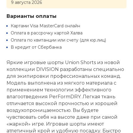
9 августа 2026
кий и тренерский
Ролики для п
тарь
Варианты оплаты
Картами Visa MasterCard онлайн
Упоры для о
ты и защита
Оплата в рассрочку картой Халва
Оплата по квитанции или счету (для юр.лиц)
жное оборудование
В кредит от Сбербанка
Утяжелители
Яркие игровые шорты Union Shorts из новой
Эспандеры и 
коллекции DIVISION разработаны специально
для экипировки профессиональных команд.
Модель выполнена из мягкого материала с
Аксессуары д
применением технологии эффективного
йоги
влагоотведения PerFormDRY. Легкая ткань
отличается высокой прочностью и хорошей
Медболы
воздухопроницаемостью. Вы будете
чувствовать себя на высоте даже при самой
«жаркой» игре. Игровые шорты имеют
Пояса тяжело
атлетичный крой и удобную посадку. Быстро