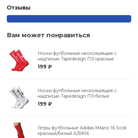
Отзывы
кий и тренерский
Ролики для п
тарь
Упоры для о
ты и защита
Вам может понравиться
жное оборудование
Утяжелители
Носки футбольные нескользящие с
надписью Tapedesign ПЭ красные
199 ₽
Эспандеры и 
Аксессуары д
Носки футбольные нескользящие с
йоги
надписью Tapedesign ПЭ белые
199 ₽
Медболы
Гетры футбольные Adidas Milano 16 Sock
Пояса тяжело
красный/белый AJ5906