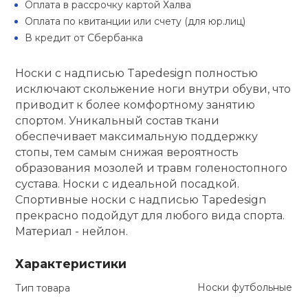
Оплата в рассрочку картой Халва
Туристическая
ственная гимнастика
Стельки
Фингерборд, B
Барбекю
Оплата по квитанции или счету (для юр.лиц)
Скамьи
Обувь для ед
Футбэг
Ремни
Бутылки для 
В кредит от Сбербанка
суары
Шнурки
Флокированны
Носки с надписью Tapedesign полностью
Стойки под ш
Тренировочно
подушки
Шорты
Весы
ние
исключают скольжение ноги внутри обуви, что
рамы
приводит к более комфортному занятию
Шлемы боксе
спортом. Уникальный состав ткани
Фонари
Штаны, Брюки
Гантели
й спорт
Машины Смит
обеспечивает максимальную поддержку
стопы, тем самым снижая вероятность
ивные игры
Спарринговые
Холодильник
Гимнастическ
Гири
образования мозолей и травм голеностопного
Кроссоверы
сустава. Носки с идеальной посадкой.
ивные комплексы и
Спортивные носки с надписью Tapedesign
Футы
Одежда для 
Грифы и штан
кие стенки
прекрасно подойдут для любого вида спорта.
Подставки
Материал - нейлон.
ы, сувениры
Блины
Характеристики
дование для
Носки футбольные
Тип товара
Лямки, петли,
сооружений