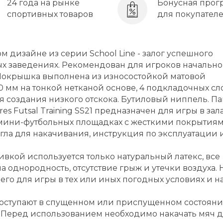
24 года на рынке
Бонусная прог
спортивных товаров
для покупател
дизайне из серии School Line - залог успешного
ых заведениях. Рекомендован для игроков начально
. Покрышка выполнена из износостойкой матовой
0 мм на тонкой нетканой основе, 4 подкладочных сл
я создания низкого отскока. Бутиловый ниппель. П
 Futsal Training SS21 предназначен для игры в зала
 мини-футбольных площадках с жесткими покрытия
игла для накачивания, инструкция по эксплуатации 
вкой используется только натуральный латекс, все
 однородность, отсутствие грыж и утечки воздуха. 
о для игры в тех или иных погодных условиях и на
поступают в спущенном или приспущенном состоян
 Перед использованием необходимо накачать мяч 