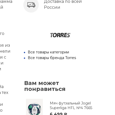
рамма
Доставка по всей
ей
России
го
оя из
анели
Все товары категории
х с
Все товары бренда Torres
ми
и
Вам может
На
понравиться
 тех
Мяч футзальный Jogel
ии
Superliga HFL №4 7665
до
6 499 ₽