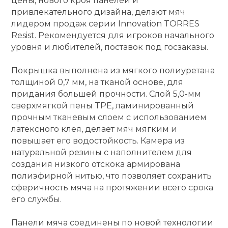
цены, нового кроя панелей и
привлекательного дизайна, делают мяч
кий и тренерский
Ролики для п
лидером продаж серии Innovation TORRES
тарь
Resist. Рекомендуется для игроков начального
уровня и любителей, поставок под госзаказы.
Упоры для о
ты и защита
Покрышка выполнена из мягкого полиуретана
жное оборудование
толщиной 0,7 мм, на тканой основе, для
Утяжелители
придания большей прочности. Слой 5,0-мм
сверхмягкой пены TPE, ламинированный
Эспандеры и 
прочным тканевым слоем с использованием
латексного клея, делает мяч мягким и
повышает его водостойкость. Камера из
Аксессуары д
натуральной резины с наполнителем для
йоги
создания низкого отскока армирована
полиэфирной нитью, что позволяет сохранить
сферичность мяча на протяжении всего срока
Медболы
его службы.
Пояса тяжело
Панели мяча соединены по новой технологии