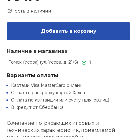
Туристическая
ственная гимнастика
Стельки
Фингерборд, B
Барбекю
есть в наличии
Скамьи
Обувь для ед
Футбэг
Ремни
Бутылки для 
суары
Шнурки
Флокированны
Добавить в корзину
Стойки под ш
Тренировочно
подушки
Шорты
Весы
ние
рамы
Наличие в магазинах
Шлемы боксе
Фонари
Штаны, Брюки
Гантели
й спорт
Машины Смит
Томск (Усова) (ул. Усова, д. 21/6)
1
ивные игры
Спарринговые
Холодильник
Гимнастическ
Гири
Варианты оплаты
Кроссоверы
Картами Visa MasterCard онлайн
ивные комплексы и
Футы
Одежда для 
Грифы и штан
Оплата в рассрочку картой Халва
кие стенки
Подставки
Оплата по квитанции или счету (для юр.лиц)
В кредит от Сбербанка
ы, сувениры
Блины
Сочетание потрясающих игровых и
дование для
Лямки, петли,
технических характеристик, приемлемой
сооружений