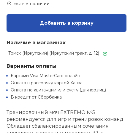
Туристическая
есть в наличии
ственная гимнастика
Стельки
Фингерборд, B
Барбекю
Скамьи
Обувь для ед
Футбэг
Ремни
Бутылки для 
суары
Добавить в корзину
Шнурки
Флокированны
Стойки под ш
Тренировочно
подушки
Шорты
Весы
ние
рамы
Наличие в магазинах
Шлемы боксе
Фонари
Штаны, Брюки
Гантели
Томск (Иркутский) (Иркутский тракт, д. 12)
1
й спорт
Машины Смит
Варианты оплаты
ивные игры
Спарринговые
Холодильник
Гимнастическ
Гири
Картами Visa MasterCard онлайн
Кроссоверы
Оплата в рассрочку картой Халва
ивные комплексы и
Футы
Одежда для 
Грифы и штан
Оплата по квитанции или счету (для юр.лиц)
кие стенки
Подставки
В кредит от Сбербанка
ы, сувениры
Блины
Тренировочный мяч EXTREMO №5
рекомендуется для игр и тренировок команд .
дование для
Лямки, петли,
Обладает сбалансированным сочетания
сооружений
прочности, скорости и мощности. 32-х