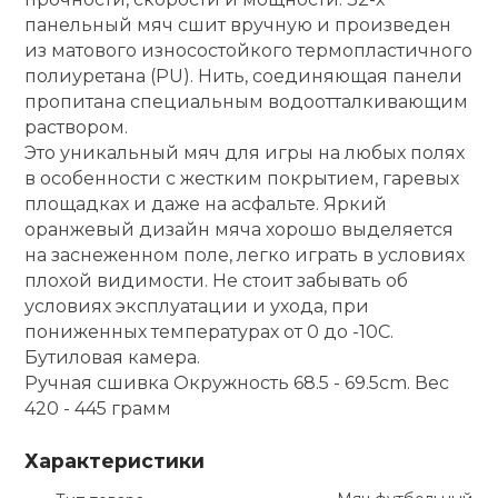
панельный мяч сшит вручную и произведен
кий и тренерский
Ролики для п
из матового износостойкого термопластичного
тарь
полиуретана (PU). Нить, соединяющая панели
пропитана специальным водоотталкивающим
Упоры для о
ты и защита
раствором.
Это уникальный мяч для игры на любых полях
жное оборудование
в особенности с жестким покрытием, гаревых
Утяжелители
площадках и даже на асфальте. Яркий
оранжевый дизайн мяча хорошо выделяется
Эспандеры и 
на заснеженном поле, легко играть в условиях
плохой видимости. Не стоит забывать об
условиях эксплуатации и ухода, при
Аксессуары д
пониженных температурах от 0 до -10С.
йоги
Бутиловая камера.
Ручная сшивка Окружность 68.5 - 69.5cm. Вес
420 - 445 грамм
Медболы
Характеристики
Пояса тяжело