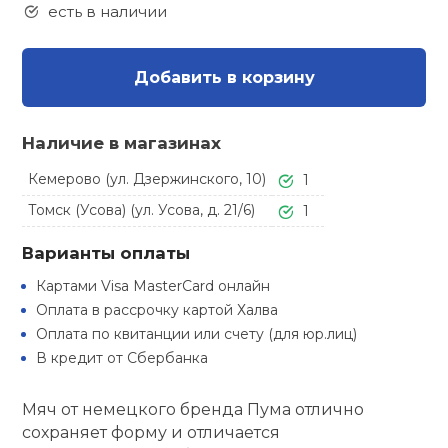
Туристическая
есть в наличии
ственная гимнастика
Стельки
Фингерборд, B
Барбекю
Скамьи
Обувь для ед
Футбэг
Ремни
Бутылки для 
суары
Добавить в корзину
Шнурки
Флокированны
Стойки под ш
Тренировочно
подушки
Шорты
Весы
ние
рамы
Наличие в магазинах
Шлемы боксе
Фонари
Штаны, Брюки
Гантели
Кемерово (ул. Дзержинского, 10)
1
й спорт
Машины Смит
Томск (Усова) (ул. Усова, д. 21/6)
1
ивные игры
Спарринговые
Холодильник
Гимнастическ
Гири
Варианты оплаты
Кроссоверы
Картами Visa MasterCard онлайн
ивные комплексы и
Футы
Одежда для 
Грифы и штан
кие стенки
Оплата в рассрочку картой Халва
Подставки
Оплата по квитанции или счету (для юр.лиц)
В кредит от Сбербанка
ы, сувениры
Блины
Мяч от немецкого бренда Пума отлично
дование для
Лямки, петли,
сооружений
сохраняет форму и отличается