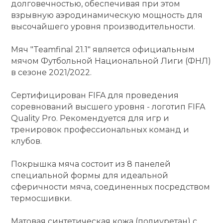
долговечностью, обеспечивая при этом
взрывную аэродинамическую мощность для
кий и тренерский
Ролики для п
тарь
высочайшего уровня производительности.
Мяч "Teamfinal 21.1" является официальным
Упоры для о
ты и защита
мячом Футбольной Национальной Лиги (ФНЛ)
в сезоне 2021/2022.
жное оборудование
Утяжелители
Сертифицирован FIFA для проведения
соревнований высшего уровня - логотип FIFA
Эспандеры и 
Quality Pro. Рекомендуется для игр и
тренировок профессиональных команд и
клубов.
Аксессуары д
йоги
Покрышка мяча состоит из 8 панелей
специальной формы для идеальной
Медболы
сферичности мяча, соединенных посредством
термосшивки.
Пояса тяжело
Матовая синтетическая кожа (полиуретан) с