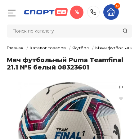
0
%
Назад
Назад
Назад
Назад
Назад
Назад
Назад
Назад
Назад
Назад
Назад
Назад
Назад
Назад
Назад
Назад
Назад
Назад
Назад
Назад
Назад
Назад
Назад
+7 (983) 252-
Футбол
Велосипеды 
Тренажёры
Баскетбол
Самокаты/Ро
Волейбол
Настольный 
Туризм и ак
Бокс и един
Обувь
Одежда
Фитнес и си
Художестве
Аксессуары
Плавание
Зимний спор
Спортивные 
Спортивные 
Награды, су
Оборудован
Судейский и
Суппорты и 
Массажное 
Скейтборды
тренировки
гимнастика
шведские ст
спортсоору
инвентарь
Главная
Каталог товаров
Футбол
Мячи футбольные
л
Бутсы
Велосипеды
Беговые дор
Мяч баскетбо
Мяч волейбо
Теннисные ст
Палатки
Боксерские п
Бутсы
Куртки, Ветро
Головные убо
Маски для пл
Беговые лыжи
Нарды / шашк
Кубки
Бедро
Вибромассаж
Мяч футбольный Puma Teamfinal
Самокаты
Батуты
Ленты гимнас
Детские спор
Гимнастика
Инвентарь
виброплатфо
21.1 №5 белый 08323601
комплексы дл
педы и аксессуары
Мячи футбол
Беговелы
Велотренаже
Форма баскет
Форма волей
Ракетки и на
Тенты, шатры,
Кимоно
Кроссовки
Компрессион
Рюкзаки
Трубки для п
Горные лыжи 
Дартс
Фигурки, пост
Голеностоп
рск
Гироскутеры
настольного 
Турники и бру
Гимнастическ
комплектующ
Канаты
Разметка для
Массажные с
обручи
Детские спор
жёры
Экипировка и
Велоаксессуа
Эллиптическ
Баскетбольны
Волейбольная
Спальные ме
Перчатки для
Кеды
Пуловеры, Коф
Сумки
Ласты
Санки и снег
Спиннеры
Запястье
комплексы дл
аксессуары
Скейтборды
Сетки для нас
единоборств
Свитеры
Балансирово
Медали, Лент
Легкая атлети
Секундомеры
Массажные к
отранспорт
полусферы
Булавы гимна
Экипировка в
Велозапчасти
Гребные трен
Сетка волейб
Палки для ск
Ботинки
Чехлы
Наборы для п
Хоккей и фиг
Бадминтон
Защита тела
аксессуары
Аксессуары д
Роботы для т
Кроссовки-ро
аксессуары
Мячи для нас
ходьбы
Снарядные пе
Жилеты и Жа
Вставки для 
Маты и покры
Счётчики и та
Массажеры
комплексов
бол
Пульсометры
Манишки, на
Инструменты 
Степперы и м
Обувь для тя
Кошельки, Не
Очки для пла
Бейсбол
Колено
Мячи для худ