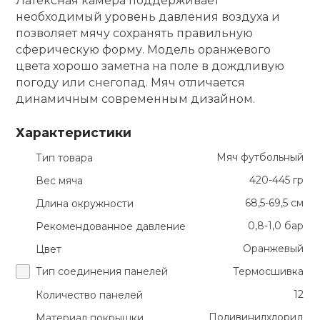
Латексная камера поддерживает
необходимый уровень давления воздуха и
кий и тренерский
Ролики для п
позволяет мячу сохранять правильную
тарь
сферическую форму. Модель оранжевого
цвета хорошо заметна на поле в дождливую
Упоры для о
ты и защита
погоду или снегопад. Мяч отличается
динамичным современным дизайном.
жное оборудование
Утяжелители
Характеристики
Мяч футбольный
Тип товара
Эспандеры и 
420-445 гр
Вес мяча
68,5-69,5 см
Длина окружности
Аксессуары д
йоги
0,8-1,0 бар
Рекомендованное давление
Оранжевый
Цвет
Медболы
Тип соединения панелей
Термосшивка
12
Количество панелей
Пояса тяжело
Поливинилхлорид
Материал покрышки