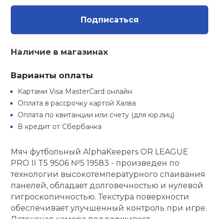
Туристическая
ственная гимнастика
Стельки
Фингерборд, B
Барбекю
Подписаться
Скамьи
Обувь для ед
Футбэг
Ремни
Бутылки для 
суары
Шнурки
Флокированны
Наличие в магазинах
Стойки под ш
Тренировочно
подушки
Шорты
Весы
ние
рамы
Варианты оплаты
Шлемы боксе
Фонари
Штаны, Брюки
Гантели
й спорт
Картами Visa MasterCard онлайн
Машины Смит
Оплата в рассрочку картой Халва
ивные игры
Оплата по квитанции или счету (для юр.лиц)
Спарринговые
Холодильник
Гимнастическ
Гири
Кроссоверы
В кредит от Сбербанка
ивные комплексы и
Футы
Одежда для 
Грифы и штан
кие стенки
Мяч футбольный AlphaKeepers OR LEAGUE
Подставки
PRO II T5 9506 №5 19583 - произведен по
технологии высокотемпературного спаивания
ы, сувениры
Блины
панелей, обладает долговечностью и нулевой
гигроскопичностью. Текстура поверхности
дование для
Лямки, петли,
обеспечивает улучшенный контроль при игре.
сооружений