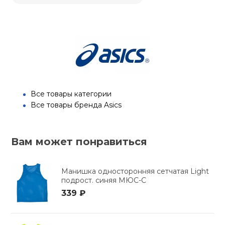
кий и тренерский
Ролики для п
тарь
Упоры для о
ты и защита
жное оборудование
Утяжелители
Все товары категории
Все товары бренда Asics
Эспандеры и 
Вам может понравиться
Аксессуары д
йоги
Манишка односторонняя сетчатая Light
подрост. синяя МЮС-С
Медболы
339 ₽
Пояса тяжело