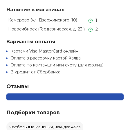
Туристическая
ственная гимнастика
Стельки
Фингерборд, B
Барбекю
Наличие в магазинах
Скамьи
Обувь для ед
Футбэг
Ремни
Бутылки для 
Кемерово (ул. Дзержинского, 10)
1
суары
Шнурки
Флокированны
Новосибирск (Геодезическая, д. 23 )
2
Стойки под ш
Тренировочно
подушки
Шорты
Весы
ние
рамы
Варианты оплаты
Шлемы боксе
Фонари
Штаны, Брюки
Гантели
Картами Visa MasterCard онлайн
й спорт
Машины Смит
Оплата в рассрочку картой Халва
Оплата по квитанции или счету (для юр.лиц)
ивные игры
Спарринговые
Холодильник
Гимнастическ
Гири
В кредит от Сбербанка
Кроссоверы
ивные комплексы и
Отзывы
Футы
Одежда для 
Грифы и штан
кие стенки
Подставки
ы, сувениры
Блины
Подборки товаров
дование для
Лямки, петли,
сооружений
Футбольные манишки, накидки Asics