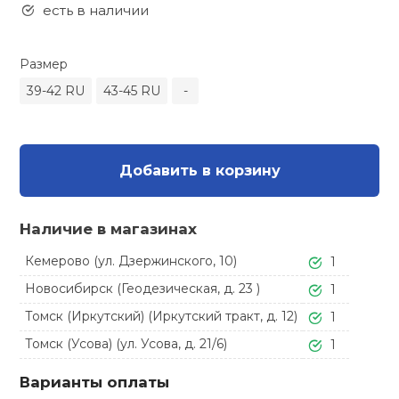
Туристическая
есть в наличии
ственная гимнастика
Стельки
Фингерборд, B
Барбекю
Скамьи
Обувь для ед
Футбэг
Ремни
Бутылки для 
Размер
суары
Шнурки
Флокированны
39-42 RU
43-45 RU
-
Стойки под ш
Тренировочно
подушки
Шорты
Весы
ние
рамы
Шлемы боксе
Фонари
Штаны, Брюки
Гантели
й спорт
Добавить в корзину
Машины Смит
ивные игры
Спарринговые
Холодильник
Гимнастическ
Гири
Наличие в магазинах
Кроссоверы
ивные комплексы и
Кемерово (ул. Дзержинского, 10)
1
Футы
Одежда для 
Грифы и штан
кие стенки
Подставки
Новосибирск (Геодезическая, д. 23 )
1
Томск (Иркутский) (Иркутский тракт, д. 12)
1
ы, сувениры
Блины
Томск (Усова) (ул. Усова, д. 21/6)
1
дование для
Лямки, петли,
Варианты оплаты
сооружений