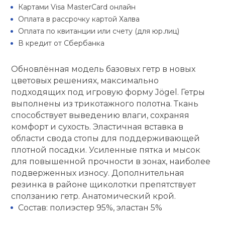
Картами Visa MasterCard онлайн
кий и тренерский
Ролики для п
Оплата в рассрочку картой Халва
тарь
Оплата по квитанции или счету (для юр.лиц)
В кредит от Сбербанка
Упоры для о
ты и защита
Обновлённая модель базовых гетр в новых
жное оборудование
цветовых решениях, максимально
Утяжелители
подходящих под игровую форму Jögel. Гетры
выполнены из трикотажного полотна. Ткань
Эспандеры и 
способствует выведению влаги, сохраняя
комфорт и сухость. Эластичная вставка в
области свода стопы для поддерживающей
Аксессуары д
плотной посадки. Усиленные пятка и мысок
йоги
для повышенной прочности в зонах, наиболее
подверженных износу. Дополнительная
резинка в районе щиколотки препятствует
Медболы
сползанию гетр. Анатомический крой.
Состав: полиэстер 95%, эластан 5%
Пояса тяжело