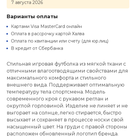
7 августа 2026
кий и тренерский
Ролики для п
тарь
Варианты оплаты
Картами Visa MasterCard онлайн
Упоры для о
ты и защита
Оплата в рассрочку картой Халва
Оплата по квитанции или счету (для юр.лиц)
жное оборудование
В кредит от Сбербанка
Утяжелители
Стильная игровая футболка из мягкой ткани с
Эспандеры и 
отличными влагоотводящими свойствами для
максимального комфорта и стильного
внешнего вида. Поддерживает оптимальную
Аксессуары д
температуру тела спортсмена. Модель
йоги
современного кроя с рукавом реглан и
округлой горловиной. Изделие не линяет и не
Медболы
выгорает на солнце, легко стирается, быстро
высыхает и сохраняет в процессе носки свой
насыщенный цвет. На груди с правой стороны
Пояса тяжело
расположен обновленный логотип бренда.