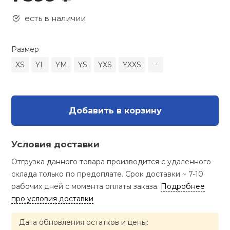
Туристическая
ственная гимнастика
Стельки
Фингерборд, B
Барбекю
есть в наличии
Скамьи
Обувь для ед
Футбэг
Ремни
Бутылки для 
суары
Шнурки
Флокированны
Размер
Стойки под ш
Тренировочно
подушки
Шорты
Весы
XS
YL
YM
YS
YXS
YXXS
-
ние
рамы
Шлемы боксе
Фонари
Штаны, Брюки
Гантели
й спорт
Машины Смит
Добавить в корзину
ивные игры
Спарринговые
Холодильник
Гимнастическ
Гири
Кроссоверы
Условия доставки
ивные комплексы и
Футы
Одежда для 
Грифы и штан
кие стенки
Отгрузка данного товара производится с удаленного
Подставки
склада только по предоплате. Срок доставки ~ 7-10
ы, сувениры
Блины
рабочих дней с момента оплаты заказа.
Подробнее
про условия доставки
дование для
Лямки, петли,
сооружений
Дата обновления остатков и цены: