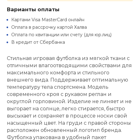
Варианты оплаты
кий и тренерский
Ролики для п
тарь
Картами Visa MasterCard онлайн
Оплата в рассрочку картой Халва
Упоры для о
ты и защита
Оплата по квитанции или счету (для юр.лиц)
В кредит от Сбербанка
жное оборудование
Утяжелители
Стильная игровая футболка из мягкой ткани с
отличными влагоотводящими свойствами для
Эспандеры и 
максимального комфорта и стильного
внешнего вида. Поддерживает оптимальную
температуру тела спортсмена. Модель
Аксессуары д
современного кроя с рукавом реглан и
йоги
округлой горловиной. Изделие не линяет и не
выгорает на солнце, легко стирается, быстро
Медболы
высыхает и сохраняет в процессе носки свой
насыщенный цвет. На груди с правой стороны
расположен обновленный логотип бренда.
Пояса тяжело
Футболка упакована в удобный пакет