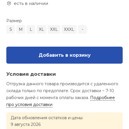
Туристическая
есть в наличии
ственная гимнастика
Стельки
Фингерборд, B
Барбекю
Скамьи
Обувь для ед
Футбэг
Ремни
Бутылки для 
Размер
суары
Шнурки
Флокированны
S
M
L
XL
XXL
XXXL
-
Стойки под ш
Тренировочно
подушки
Шорты
Весы
ние
рамы
Шлемы боксе
Фонари
Штаны, Брюки
Гантели
й спорт
Добавить в корзину
Машины Смит
ивные игры
Спарринговые
Холодильник
Гимнастическ
Гири
Условия доставки
Кроссоверы
ивные комплексы и
Отгрузка данного товара производится с удаленного
Футы
Одежда для 
Грифы и штан
кие стенки
склада только по предоплате. Срок доставки ~ 7-10
Подставки
рабочих дней с момента оплаты заказа.
Подробнее
ы, сувениры
Блины
про условия доставки
Дата обновления остатков и цены:
дование для
Лямки, петли,
сооружений
9 августа 2026