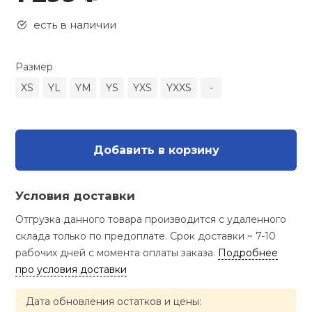
Туристическая
ственная гимнастика
Стельки
Фингерборд, B
Барбекю
есть в наличии
Скамьи
Обувь для ед
Футбэг
Ремни
Бутылки для 
суары
Шнурки
Флокированны
Размер
Стойки под ш
Тренировочно
подушки
Шорты
Весы
XS
YL
YM
YS
YXS
YXXS
-
ние
рамы
Шлемы боксе
Фонари
Штаны, Брюки
Гантели
й спорт
Машины Смит
Добавить в корзину
ивные игры
Спарринговые
Холодильник
Гимнастическ
Гири
Кроссоверы
Условия доставки
ивные комплексы и
Футы
Одежда для 
Грифы и штан
кие стенки
Отгрузка данного товара производится с удаленного
Подставки
склада только по предоплате. Срок доставки ~ 7-10
ы, сувениры
Блины
рабочих дней с момента оплаты заказа.
Подробнее
про условия доставки
дование для
Лямки, петли,
сооружений
Дата обновления остатков и цены: