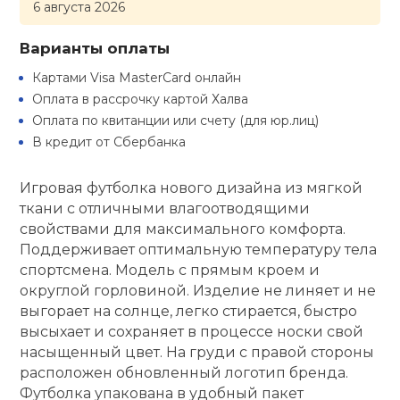
6 августа 2026
кий и тренерский
Ролики для п
тарь
Варианты оплаты
Картами Visa MasterCard онлайн
Упоры для о
ты и защита
Оплата в рассрочку картой Халва
Оплата по квитанции или счету (для юр.лиц)
жное оборудование
В кредит от Сбербанка
Утяжелители
Игровая футболка нового дизайна из мягкой
Эспандеры и 
ткани с отличными влагоотводящими
свойствами для максимального комфорта.
Поддерживает оптимальную температуру тела
Аксессуары д
спортсмена. Модель с прямым кроем и
йоги
округлой горловиной. Изделие не линяет и не
выгорает на солнце, легко стирается, быстро
Медболы
высыхает и сохраняет в процессе носки свой
насыщенный цвет. На груди с правой стороны
расположен обновленный логотип бренда.
Пояса тяжело
Футболка упакована в удобный пакет