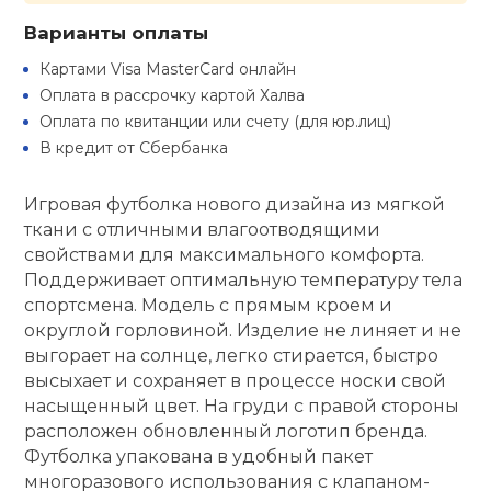
Варианты оплаты
кий и тренерский
Ролики для п
тарь
Картами Visa MasterCard онлайн
Оплата в рассрочку картой Халва
Упоры для о
ты и защита
Оплата по квитанции или счету (для юр.лиц)
В кредит от Сбербанка
жное оборудование
Утяжелители
Игровая футболка нового дизайна из мягкой
ткани с отличными влагоотводящими
Эспандеры и 
свойствами для максимального комфорта.
Поддерживает оптимальную температуру тела
спортсмена. Модель с прямым кроем и
Аксессуары д
округлой горловиной. Изделие не линяет и не
йоги
выгорает на солнце, легко стирается, быстро
высыхает и сохраняет в процессе носки свой
Медболы
насыщенный цвет. На груди с правой стороны
расположен обновленный логотип бренда.
Футболка упакована в удобный пакет
Пояса тяжело
многоразового использования с клапаном-