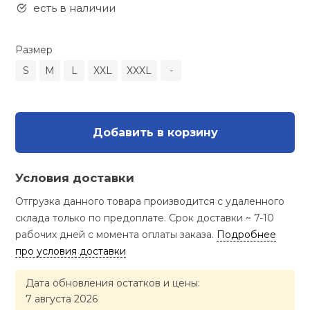
Туристическая
есть в наличии
ственная гимнастика
Стельки
Фингерборд, B
Барбекю
Скамьи
Обувь для ед
Футбэг
Ремни
Бутылки для 
Размер
суары
Шнурки
Флокированны
S
M
L
XXL
XXXL
-
Стойки под ш
Тренировочно
подушки
Шорты
Весы
ние
рамы
Шлемы боксе
Фонари
Штаны, Брюки
Гантели
й спорт
Добавить в корзину
Машины Смит
ивные игры
Спарринговые
Холодильник
Гимнастическ
Гири
Условия доставки
Кроссоверы
ивные комплексы и
Отгрузка данного товара производится с удаленного
Футы
Одежда для 
Грифы и штан
кие стенки
склада только по предоплате. Срок доставки ~ 7-10
Подставки
рабочих дней с момента оплаты заказа.
Подробнее
ы, сувениры
Блины
про условия доставки
Дата обновления остатков и цены:
дование для
Лямки, петли,
сооружений
7 августа 2026