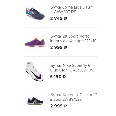
Бутсы Joma Liga 5 Turf
LIGAW.503.PT
2 749 ₽
Бутсы 2К Sport Porto
indor violet/orange 125416
2 999 ₽
Бутсы Nike Superfly 6
Club CR7 IC AJ3569-109
5 190 ₽
Бутсы Kelme K-Goleiro 17
indoor 55789/026
2 999 ₽