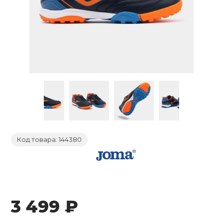
ты/Ролики/
Сетки для ко
Роликовые ко
Основания ра
Газовое и жи
Лапы, Макива
Термобелье
Косметички
Сувениры
Хоккей
Насосы
гимнастики
борды
настольного 
оборудовани
Фитболы и ма
Щитки
Велоодежда
Батуты
Скейтовая об
Шапочки для 
Большой тенн
Локоть
Стойки и щит
Защита
Груши,мешки
Комбинезоны
Часы
Медальницы
Свистки
Скакалки для
бол
Накладки на 
Туристически
Йога и пилате
гимнастики
Ворота футбо
Велозащита
Инверсионны
Шиповки легк
Плавки
Бильярд
Напульсники
настольного 
ьный теннис
Шлемы
Капы (для бок
Перчатки Тяж
Браслеты
Дипломы, Гра
Тактические 
Аксессуары д
Велосипедные
Коврики для з
Удостоверени
Футбольные с
Велонасосы
Детские трен
Мокасины, Ф
Купальники
Игровые стол
Чехлы для рак
фитнесом
 и активный отдых
Колеса, Аксес
Бинты
Солнцезащит
Хранение и п
Альпинистско
Зимние перча
Веломаски
Мультистанц
Сланцы
Бассейны
Настольные и
Аксессуары д
Варежки
Прочие дева
 единоборства
Куртки и шор
тенниса
Компасы
Код товара: 144380
Велообувь
Грузоблочные
Чешки
Круги, жилеты
Городки
Футболки, Ма
Бодибары и п
Форма для ед
Поло
гимнастическ
Термосы и фл
а
Автобагажни
Нагружаемые
Полуботинки
Матрасы
Уличные игр
Элементы за
Костюмы
Степ-платфо
Туристическа
 и силовые
3 499 ₽
ровки
Аксессуары д
Сандалии
Аксессуары д
Детские мячи
тренажеров
Пояса для ки
Носки
Скакалки