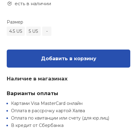
Туристическая
есть в наличии
ственная гимнастика
Стельки
Фингерборд, B
Барбекю
Скамьи
Обувь для ед
Футбэг
Ремни
Бутылки для 
Размер
суары
Шнурки
Флокированны
4.5 US
5 US
-
Стойки под ш
Тренировочно
подушки
Шорты
Весы
ние
рамы
Шлемы боксе
Фонари
Штаны, Брюки
Гантели
й спорт
Добавить в корзину
Машины Смит
ивные игры
Спарринговые
Холодильник
Гимнастическ
Гири
Наличие в магазинах
Кроссоверы
ивные комплексы и
Футы
Одежда для 
Грифы и штан
Варианты оплаты
кие стенки
Подставки
Картами Visa MasterCard онлайн
ы, сувениры
Блины
Оплата в рассрочку картой Халва
Оплата по квитанции или счету (для юр.лиц)
В кредит от Сбербанка
дование для
Лямки, петли,
сооружений