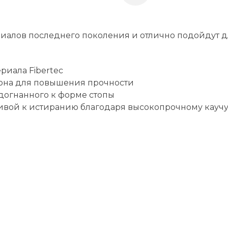
ериалов последнего поколения и отлично подойдут 
риала Fibertec
лона для повышения прочности
одогнанного к форме стопы
йчивой к истиранию благодаря высокопрочному кауч