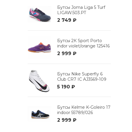
Бутсы Joma Liga 5 Turf
LIGAW.503.PT
2 749 ₽
Бутсы 2К Sport Porto
indor violet/orange 125416
2 999 ₽
Бутсы Nike Superfly 6
Club CR7 IC AJ3569-109
5 190 ₽
Бутсы Kelme K-Goleiro 17
indoor 55789/026
2 999 ₽