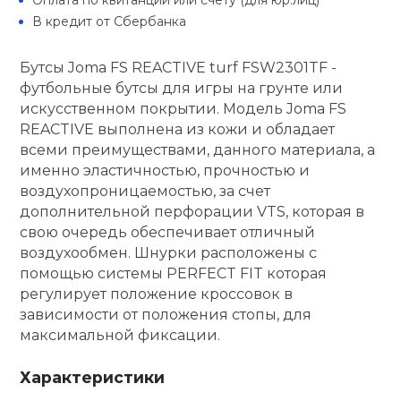
Оплата по квитанции или счету (для юр.лиц)
В кредит от Сбербанка
кий и тренерский
Ролики для п
тарь
Бутсы Joma FS REACTIVE turf FSW2301TF -
футбольные бутсы для игры на грунте или
Упоры для о
ты и защита
искусственном покрытии. Модель Joma FS
REACTIVE выполнена из кожи и обладает
жное оборудование
Утяжелители
всеми преимуществами, данного материала, а
именно эластичностью, прочностью и
воздухопроницаемостью, за счет
Эспандеры и 
дополнительной перфорации VTS, которая в
свою очередь обеспечивает отличный
воздухообмен. Шнурки расположены с
Аксессуары д
помощью системы PERFECT FIT которая
йоги
регулирует положение кроссовок в
зависимости от положения стопы, для
Медболы
максимальной фиксации.
Характеристики
Пояса тяжело