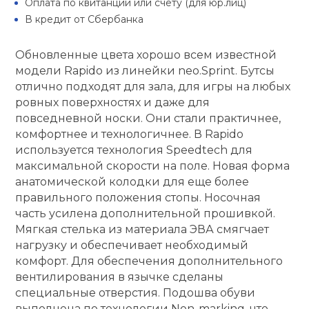
Оплата по квитанции или счету (для юр.лиц)
В кредит от Сбербанка
кий и тренерский
Ролики для п
тарь
Обновленные цвета хорошо всем известной
Упоры для о
модели Rapido из линейки neo.Sprint. Бутсы
ты и защита
отлично подходят для зала, для игры на любых
ровных поверхностях и даже для
жное оборудование
Утяжелители
повседневной носки. Они стали практичнее,
комфортнее и технологичнее. В Rapido
используется технология Speedtech для
Эспандеры и 
максимальной скорости на поле. Новая форма
анатомической колодки для еще более
Аксессуары д
правильного положения стопы. Носочная
йоги
часть усилена дополнительной прошивкой.
Мягкая стелька из материала ЭВА смягчает
нагрузку и обеспечивает необходимый
Медболы
комфорт. Для обеспечения дополнительного
вентилирования в язычке сделаны
специальные отверстия. Подошва обуви
Пояса тяжело
выполнена по технологии Non-marking, что