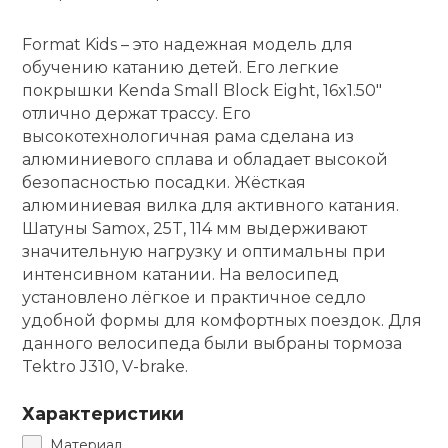
кий и тренерский
Ролики для п
Format Kids – это надежная модель для
тарь
обучению катанию детей. Его легкие
покрышки Kenda Small Block Eight, 16x1.50"
Упоры для о
ты и защита
отлично держат трассу. Его
высокотехнологичная рама сделана из
жное оборудование
алюминиевого сплава и обладает высокой
Утяжелители
безопасностью посадки. Жёсткая
алюминиевая вилка для активного катания.
Эспандеры и 
Шатуны Samox, 25T, 114 мм выдерживают
значительную нагрузку и оптимальны при
интенсивном катании. На велосипед
Аксессуары д
установлено лёгкое и практичное седло
йоги
удобной формы для комфортных поездок. Для
данного велосипеда были выбраны тормоза
Tektro J310, V-brake.
Медболы
Характеристики
Пояса тяжело
Материал