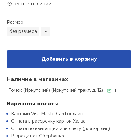
Туристическая
есть в наличии
ственная гимнастика
Стельки
Фингерборд, B
Барбекю
Скамьи
Обувь для ед
Футбэг
Ремни
Бутылки для 
Размер
суары
Шнурки
Флокированны
без размера
-
Стойки под ш
Тренировочно
подушки
Шорты
Весы
ние
рамы
Шлемы боксе
Фонари
Штаны, Брюки
Гантели
й спорт
Добавить в корзину
Машины Смит
ивные игры
Спарринговые
Холодильник
Гимнастическ
Гири
Наличие в магазинах
Кроссоверы
ивные комплексы и
Томск (Иркутский) (Иркутский тракт, д. 12)
1
Футы
Одежда для 
Грифы и штан
кие стенки
Подставки
Варианты оплаты
ы, сувениры
Блины
Картами Visa MasterCard онлайн
Оплата в рассрочку картой Халва
дование для
Оплата по квитанции или счету (для юр.лиц)
Лямки, петли,
сооружений
В кредит от Сбербанка