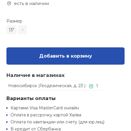
Туристическая
есть в наличии
ственная гимнастика
Стельки
Фингерборд, B
Барбекю
Скамьи
Обувь для ед
Футбэг
Ремни
Бутылки для 
Размер
суары
Шнурки
Флокированны
13"
-
Стойки под ш
Тренировочно
подушки
Шорты
Весы
ние
рамы
Шлемы боксе
Фонари
Штаны, Брюки
Гантели
й спорт
Добавить в корзину
Машины Смит
ивные игры
Спарринговые
Холодильник
Гимнастическ
Гири
Наличие в магазинах
Кроссоверы
ивные комплексы и
Новосибирск (Геодезическая, д. 23 )
1
Футы
Одежда для 
Грифы и штан
кие стенки
Подставки
Варианты оплаты
ы, сувениры
Блины
Картами Visa MasterCard онлайн
Оплата в рассрочку картой Халва
дование для
Оплата по квитанции или счету (для юр.лиц)
Лямки, петли,
сооружений
В кредит от Сбербанка