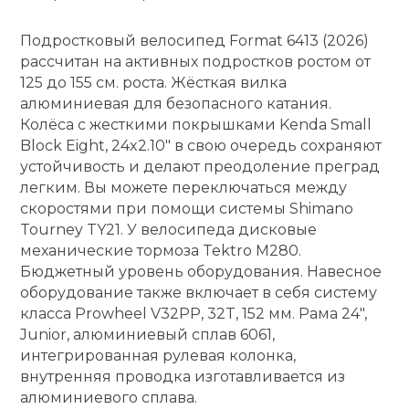
кий и тренерский
Ролики для п
Подростковый велосипед Format 6413 (2026)
тарь
рассчитан на активных подростков ростом от
125 до 155 см. роста. Жёсткая вилка
Упоры для о
ты и защита
алюминиевая для безопасного катания.
Колёса с жесткими покрышками Kenda Small
жное оборудование
Block Eight, 24x2.10" в свою очередь сохраняют
Утяжелители
устойчивость и делают преодоление преград
легким. Вы можете переключаться между
Эспандеры и 
скоростями при помощи системы Shimano
Tourney TY21. У велосипеда дисковые
механические тормоза Tektro M280.
Аксессуары д
Бюджетный уровень оборудования. Навесное
йоги
оборудование также включает в себя систему
класса Prowheel V32PP, 32T, 152 мм. Рама 24",
Junior, алюминиевый сплав 6061,
Медболы
интегрированная рулевая колонка,
внутренняя проводка изготавливается из
Пояса тяжело
алюминиевого сплава.