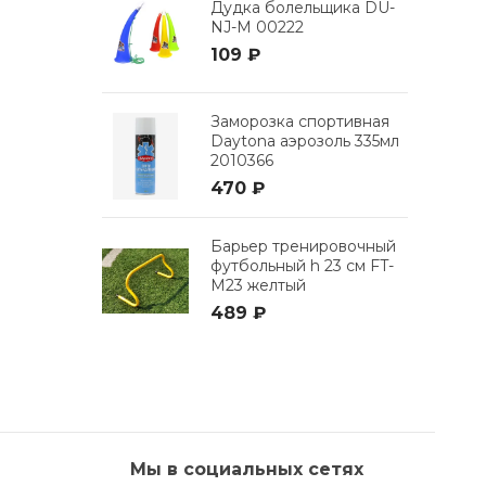
Дудка болельщика DU-
NJ-M 00222
109 ₽
Заморозка спортивная
Daytona аэрозоль 335мл
2010366
470 ₽
Барьер тренировочный
футбольный h 23 см FT-
M23 желтый
489 ₽
Мы в социальных сетях