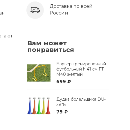
Доставка по всей
ан
России
огают
Вам может
понравиться
Барьер тренировочный
футбольный h 41 см FT-
M40 желтый
699 ₽
Дудка болельщика DU-
28*8
79 ₽