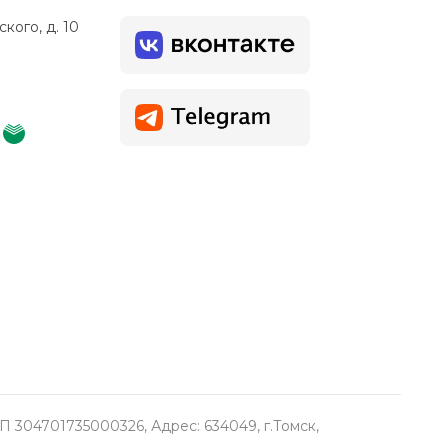
кого, д. 10
304701735000326, Адрес: 634049, г.Томск,